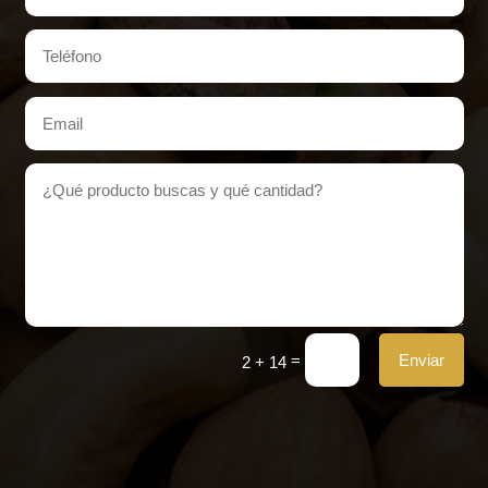
=
Enviar
2 + 14