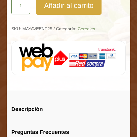
Añadir al carrito
Entera
Saco
25
Kg
cantidad
SKU:
MAYAVEENT25
Categoría:
Cereales
Descripción
Preguntas Frecuentes