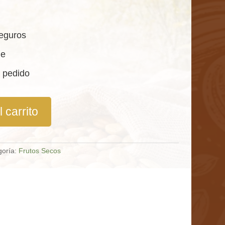
eguros
le
 pedido
 carrito
goría:
Frutos Secos