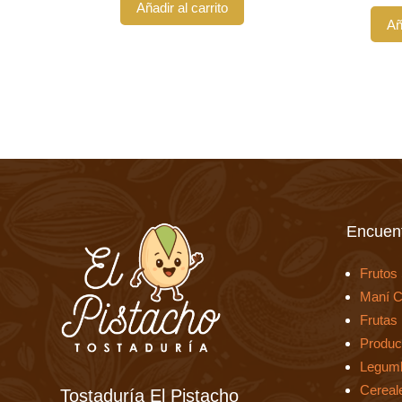
Añadir al carrito
Añ
Encuent
Frutos
Maní C
Frutas
Produc
Legum
Cereal
Tostaduría El Pistacho