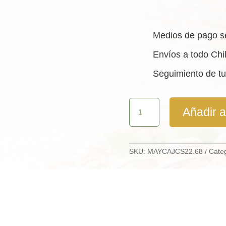
Medios de pago s
Envíos a todo Chi
Seguimiento de tu
Castañas
Añadir al
de
Cajú
Tostada
Con
Sal
SKU:
MAYCAJCS22.68
Cate
Caja
22,68
Kg
cantidad