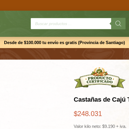
Búsqueda
de
productos
Desde de $100.000 tu envío es gratis (Provincia de Santiago)
Castañas de Cajú 
$
248.031
Valor kilo neto: $9.190 + iva.