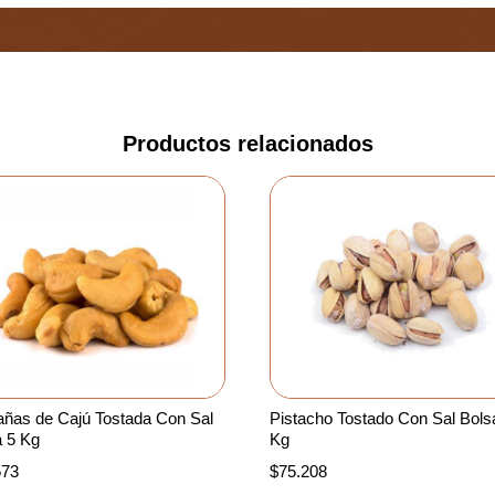
Productos relacionados
añas de Cajú Tostada Con Sal
Pistacho Tostado Con Sal Bols
a 5 Kg
Kg
573
$
75.208