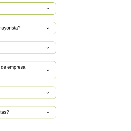
mayorista?
T de empresa
stas?