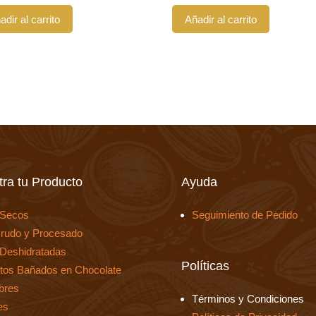
adir al carrito
Añadir al carrito
ra tu Producto
Ayuda
 Secos
Seguimiento de Pedido
rudo y Procesado
 Deshidratadas
Políticas
tos Bañados en Chocolate
bres
Términos y Condiciones
es