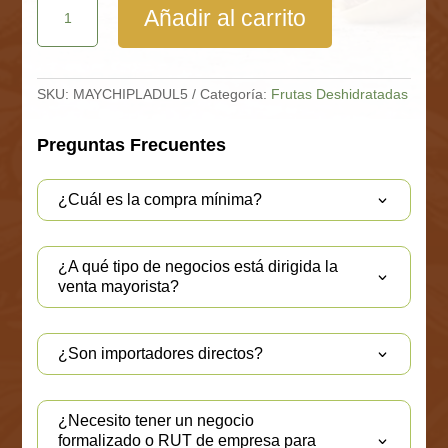
Añadir al carrito
de
Plátano
Dulce
Bolsa
5
SKU:
MAYCHIPLADUL5
Categoría:
Frutas Deshidratadas
Kg
cantidad
Preguntas Frecuentes
¿Cuál es la compra mínima?
¿A qué tipo de negocios está dirigida la
venta mayorista?
¿Son importadores directos?
¿Necesito tener un negocio
formalizado o RUT de empresa para