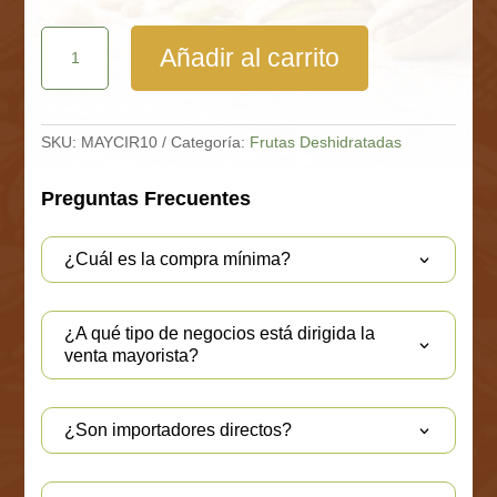
Ciruela
Añadir al carrito
Sin
Carozo
Caja
10
Kg
SKU:
MAYCIR10
Categoría:
Frutas Deshidratadas
cantidad
Preguntas Frecuentes
¿Cuál es la compra mínima?
¿A qué tipo de negocios está dirigida la
venta mayorista?
¿Son importadores directos?