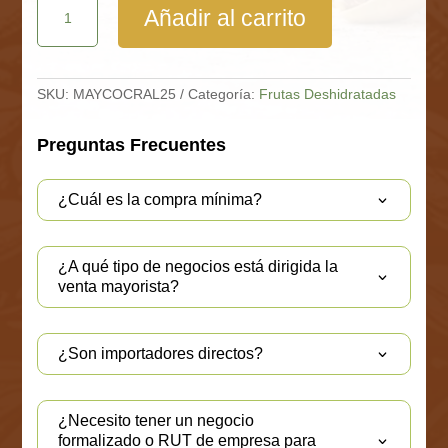
Añadir al carrito
Rallado
Saco
25
Kg
cantidad
SKU:
MAYCOCRAL25
Categoría:
Frutas Deshidratadas
Preguntas Frecuentes
¿Cuál es la compra mínima?
¿A qué tipo de negocios está dirigida la
venta mayorista?
¿Son importadores directos?
¿Necesito tener un negocio
formalizado o RUT de empresa para