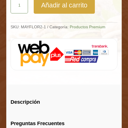
Añadir al carrito
de
Jamaica
Caja
10
Kg
SKU:
MAYFLOR2-1
Categoría:
Productos Premium
cantidad
Descripción
Preguntas Frecuentes