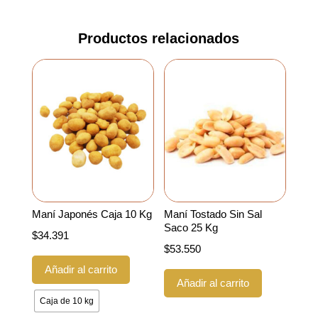
Productos relacionados
Maní Japonés Caja 10 Kg
Maní Tostado Sin Sal
Saco 25 Kg
$
34.391
$
53.550
Este
Añadir al carrito
producto
Añadir al carrito
tiene
Caja de 10 kg
múltiples