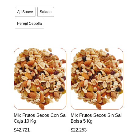
variantes.
Las
Ají Suave
Salado
opciones
Perejil Cebolla
se
pueden
elegir
en
la
página
de
producto
Mix Frutos Secos Con Sal
Mix Frutos Secos Sin Sal
Caja 10 Kg
Bolsa 5 Kg
$
42.721
$
22.253