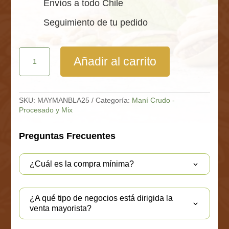
Envíos a todo Chile
Seguimiento de tu pedido
Mani
Añadir al carrito
Blancheado
40/50
Saco
25
Kg
SKU:
MAYMANBLA25
Categoría:
Maní Crudo -
cantidad
Procesado y Mix
Preguntas Frecuentes
¿Cuál es la compra mínima?
¿A qué tipo de negocios está dirigida la
venta mayorista?