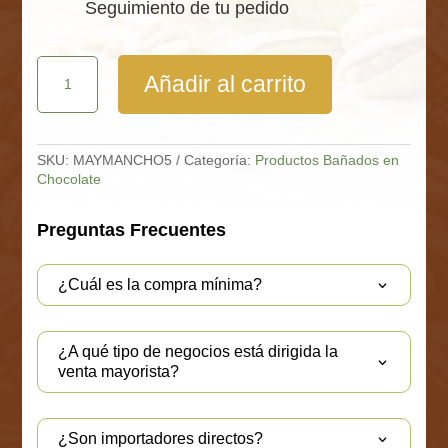
Seguimiento de tu pedido
Maní
Añadir al carrito
Cobertura
Chocolate
Bolsa
5
Kg
SKU:
MAYMANCHO5
Categoría:
Productos Bañados en
cantidad
Chocolate
Preguntas Frecuentes
¿Cuál es la compra mínima?
¿A qué tipo de negocios está dirigida la
venta mayorista?
¿Son importadores directos?