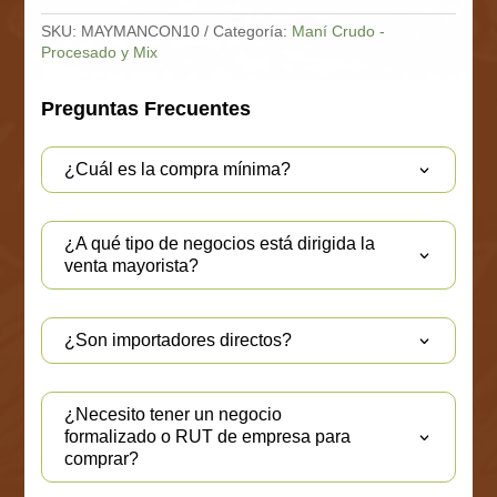
10
Kg
SKU:
MAYMANCON10
Categoría:
Maní Crudo -
cantidad
Procesado y Mix
Preguntas Frecuentes
¿Cuál es la compra mínima?
¿A qué tipo de negocios está dirigida la
venta mayorista?
¿Son importadores directos?
¿Necesito tener un negocio
formalizado o RUT de empresa para
comprar?