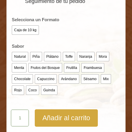
Seguimiento de tu pedido
Selecciona un Formato
Caja de 10 kg
Sabor
Natural
Piña
Plátano
Toffe
Naranja
Mora
Menta
Frutos del Bosque
Frutilla
Frambuesa
Chocolate
Capuccino
Arándano
Sésamo
Mix
Rojo
Coco
Guinda
Maní
Añadir al carrito
Confitado
Artesanal
Caja