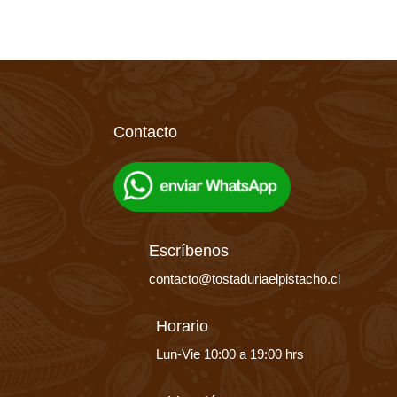
elegir
en
la
página
de
producto
Contacto
Escríbenos
contacto@tostaduriaelpistacho.cl
Horario
Lun-Vie 10:00 a 19:00 hrs