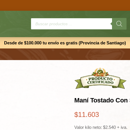
Búsqueda
de
productos
Desde de $100.000 tu envío es gratis (Provincia de Santiago)
Maní Tostado Con 
$
11.603
Valor kilo neto: $2.540 + iva.