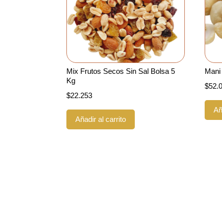
Mix Frutos Secos Sin Sal Bolsa 5
Mani
Kg
$
52.
$
22.253
Añ
Añadir al carrito