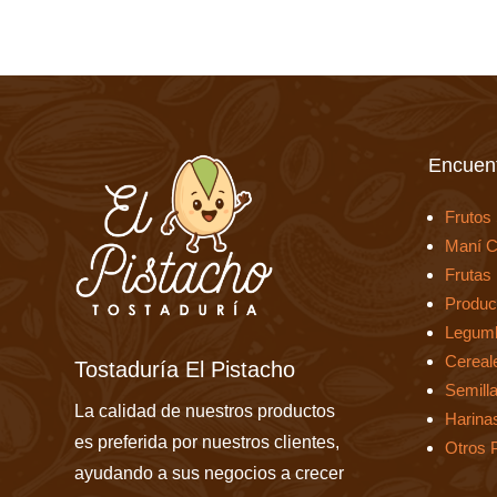
Encuent
Frutos
Maní C
Frutas
Produc
Legum
Cereal
Tostaduría El Pistacho
Semill
La calidad de nuestros productos
Harina
es preferida por nuestros clientes,
Otros 
ayudando a sus negocios a crecer