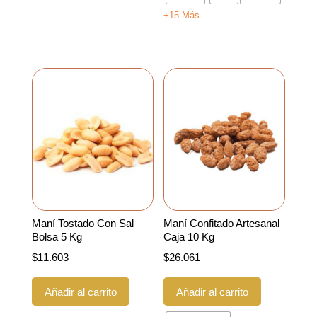
opciones
+15 Más
se
pueden
elegir
en
la
página
de
producto
Maní Tostado Con Sal
Maní Confitado Artesanal
Bolsa 5 Kg
Caja 10 Kg
$
11.603
$
26.061
Este
Añadir al carrito
Añadir al carrito
producto
tiene