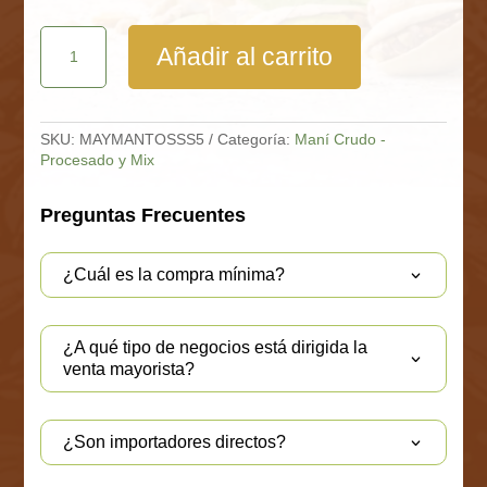
Maní
Añadir al carrito
Tostado
Sin
Sal
Bolsa
5
SKU:
MAYMANTOSSS5
Categoría:
Maní Crudo -
Kg
Procesado y Mix
cantidad
Preguntas Frecuentes
¿Cuál es la compra mínima?
¿A qué tipo de negocios está dirigida la
venta mayorista?
¿Son importadores directos?