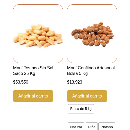
Maní Tostado Sin Sal
Maní Confitado Artesanal
Saco 25 Kg
Bolsa 5 Kg
$
53.550
$
13.923
Este
Añadir al carrito
Añadir al carrito
producto
tiene
Bolsa de 5 kg
múltiples
variantes.
Las
Natural
Piña
Plátano