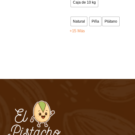
Caja de 10 kg
múltiples
variantes.
Las
Natural
Piña
Plátano
opciones
+15 Más
se
pueden
elegir
en
la
página
de
producto