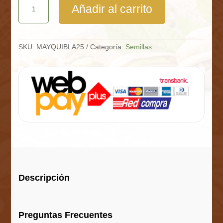
Añadir al carrito
Blanca
Saco
25
Kg
cantidad
SKU:
MAYQUIBLA25
Categoría:
Semillas
Descripción
Preguntas Frecuentes