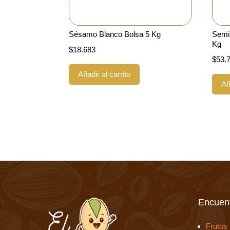
Sésamo Blanco Bolsa 5 Kg
Semil
Kg
$
18.683
$
53.
Añadir al carrito
Añ
Encuent
Frutos