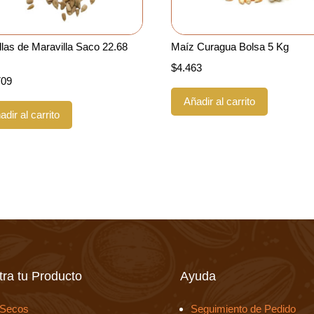
las de Maravilla Saco 22.68
Maíz Curagua Bolsa 5 Kg
$
4.463
709
Añadir al carrito
adir al carrito
ra tu Producto
Ayuda
 Secos
Seguimiento de Pedido