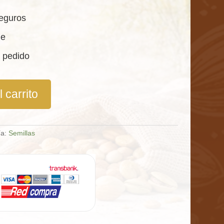
eguros
le
 pedido
 carrito
ía:
Semillas