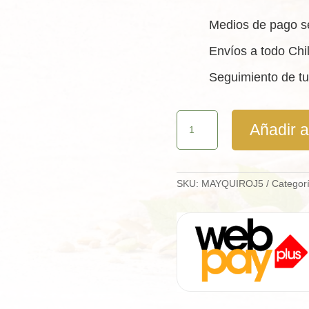
Medios de pago s
Envíos a todo Chi
Seguimiento de tu
Quinoa
Añadir al
Roja
Bolsa
5
Kg
cantidad
SKU:
MAYQUIROJ5
Categor