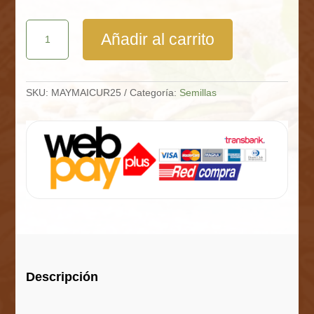
Maíz
Añadir al carrito
Curagua
Saco
25
Kg
cantidad
SKU:
MAYMAICUR25
Categoría:
Semillas
Descripción