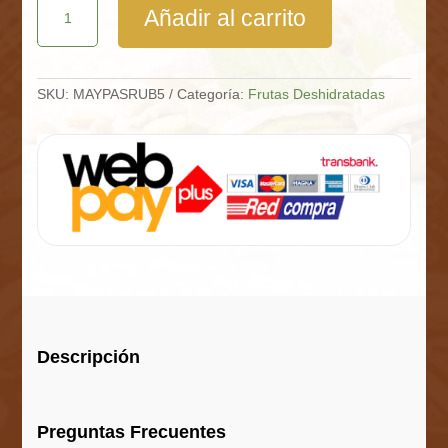
Añadir al carrito
Rubias
Bolsa
5
Kg
cantidad
SKU:
MAYPASRUB5
Categoría:
Frutas Deshidratadas
Descripción
Preguntas Frecuentes