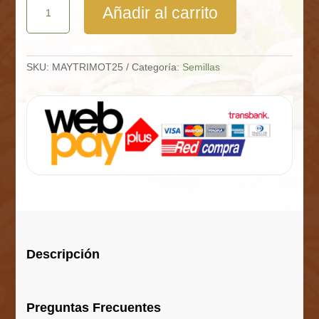
Añadir al carrito
Mote
Saco
25
Kg
cantidad
SKU:
MAYTRIMOT25
Categoría:
Semillas
Descripción
Preguntas Frecuentes