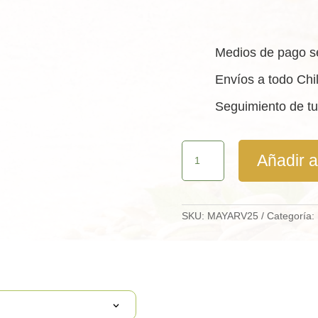
Medios de pago s
Envíos a todo Chi
Seguimiento de tu
Arvejas
Añadir al
Partidas
Saco
25
Kg
cantidad
SKU:
MAYARV25
Categoría: