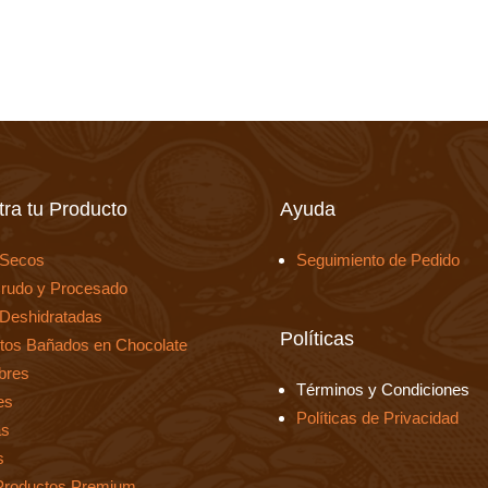
ra tu Producto
Ayuda
 Secos
Seguimiento de Pedido
rudo y Procesado
 Deshidratadas
Políticas
tos Bañados en Chocolate
bres
Términos y Condiciones
es
Políticas de Privacidad
as
s
Productos Premium