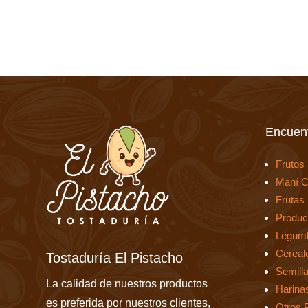
Encuent
Frutos
Maní C
Frutas
Produc
Legum
Cereal
Tostaduría El Pistacho
Semill
La calidad de nuestros productos
Harina
es preferida por nuestros clientes,
Otros 