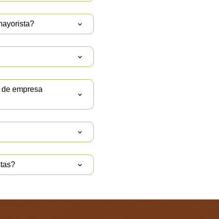
mayorista?
T de empresa
stas?