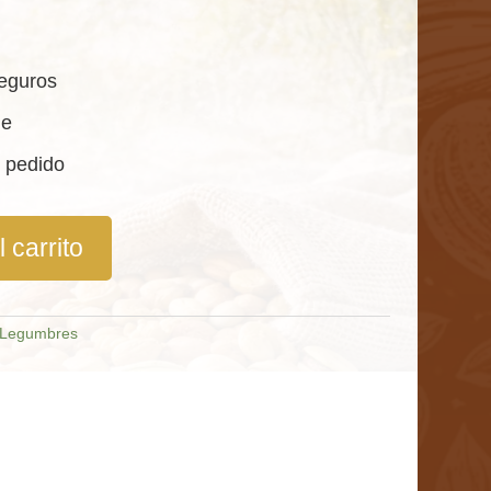
eguros
le
 pedido
 carrito
Legumbres