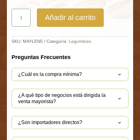
Lentejas
Añadir al carrito
6
mm
Bolsa
5
Kg
SKU:
MAYLEN5
Categoría:
Legumbres
cantidad
Preguntas Frecuentes
¿Cuál es la compra mínima?
¿A qué tipo de negocios está dirigida la
venta mayorista?
¿Son importadores directos?