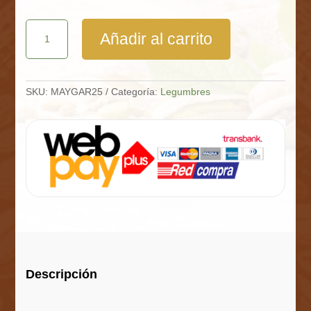
Garbanzos
Añadir al carrito
Sin
Piel
Saco
25
Kg
SKU:
MAYGAR25
Categoría:
Legumbres
cantidad
Descripción