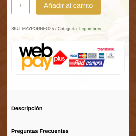
Añadir al carrito
Negro
Saco
25
Kg
cantidad
SKU:
MAYPORNEG25
Categoría:
Legumbres
Descripción
Preguntas Frecuentes